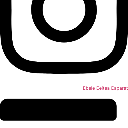
Ebale
Eeitaa
Eaparat