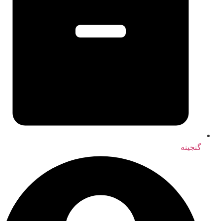
گنجینه