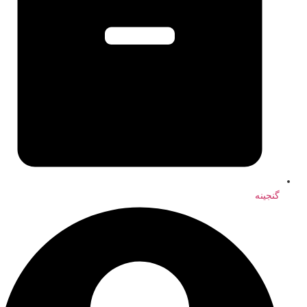
گنجینه