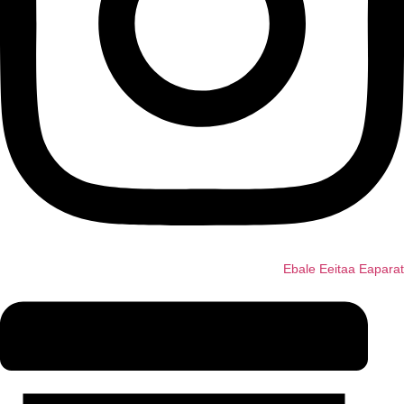
Ebale
Eeitaa
Eaparat