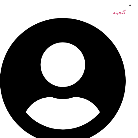
گنجینه