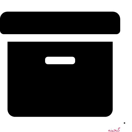
گنجینه