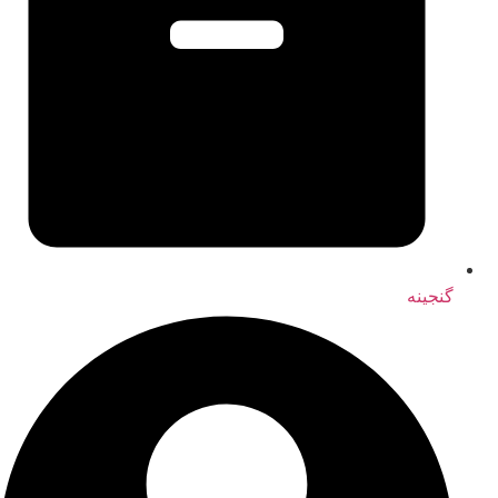
گنجینه