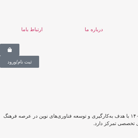
درباره ما
ارتباط باما
ثبت نام/ورود
مرکز نوآوری شهید آوینی (به اختصار «منشاء») اولین مجموعه تخصصی حوزه «هوش مصنوعی و رسانه» است که فعالیت خود از سال ۱۴۰۲ با هدف به‌کارگیری و توسعه فناوری‌های نوین در عرصه فرهنگ
ای تخصصی تمرکز دارد.